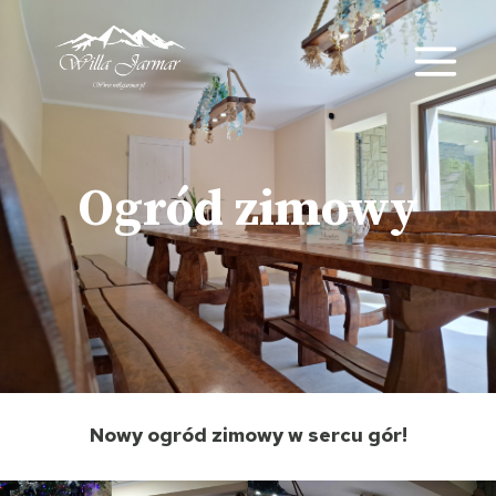
Przeskocz
do
treści
Ogród zimowy
Nowy ogród zimowy w sercu gór!