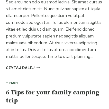
Sed arcu non odio euismod lacinia. Sit amet cursus
sit amet dictum sit. Nunc pulvinar sapien et ligula
ullamcorper. Pellentesque diam volutpat
commodo sed egestas. Tellus elementum sagittis
vitae et leo duis ut diam quam. Eleifend donec
pretium vulputate sapien nec sagittis aliquam
malesuada bibendum. At risus viverra adipiscing
at in tellus. Duis at tellus at urna condimentum
mattis pellentesque. Time to start planning…
TIPS
CZYTAJ DALEJ
&
TRICKS
TRAVEL
FOR
THE
6 Tips for your family camping
FIRST
trip
TIME
CAMPER