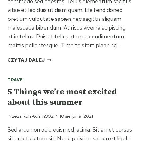
commodo sed egestas. Tellus elementum sagittis
vitae et leo duis ut diam quam. Eleifend donec
pretium vulputate sapien nec sagittis aliquam
malesuada bibendum. At risus viverra adipiscing
at in tellus. Duis at tellus at urna condimentum
mattis pellentesque. Time to start planning…
A MUST-
CZYTAJ DALEJ
SEE
ATTRACTION
TRAVEL
FOR
YOUR
5 Things we’re most excited
NEXT
about this summer
VISIT!
Przez
nikolaAdmin902
10 sierpnia, 2021
Sed arcu non odio euismod lacinia. Sit amet cursus
sit amet dictum sit. Nunc pulvinar sapien et ligula