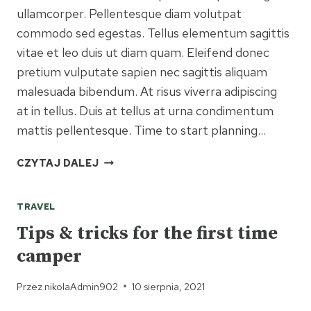
ullamcorper. Pellentesque diam volutpat
commodo sed egestas. Tellus elementum sagittis
vitae et leo duis ut diam quam. Eleifend donec
pretium vulputate sapien nec sagittis aliquam
malesuada bibendum. At risus viverra adipiscing
at in tellus. Duis at tellus at urna condimentum
mattis pellentesque. Time to start planning…
5
CZYTAJ DALEJ
THINGS
WE’RE
TRAVEL
MOST
EXCITED
Tips & tricks for the first time
ABOUT
camper
THIS
SUMMER
Przez
nikolaAdmin902
10 sierpnia, 2021