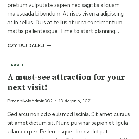
pretium vulputate sapien nec sagittis aliquam
malesuada bibendum. At risus viverra adipiscing
at in tellus. Duis at tellus at urna condimentum
mattis pellentesque. Time to start planning…
5
CZYTAJ DALEJ
DO’S
AND
TRAVEL
DON’TS
OF
A must-see attraction for your
CAMPING
next visit!
WITH
DOGS
Przez
nikolaAdmin902
10 sierpnia, 2021
Sed arcu non odio euismod lacinia. Sit amet cursus
sit amet dictum sit. Nunc pulvinar sapien et ligula
ullamcorper. Pellentesque diam volutpat