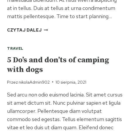
at in tellus. Duis at tellus at urna condimentum
mattis pellentesque. Time to start planning…
CAMPING
CZYTAJ DALEJ
ETIQUETTE:
A GUIDE
TRAVEL
TO BEING
THE
5 Do’s and don’ts of camping
BEST
with dogs
CAMPER
Przez
nikolaAdmin902
10 sierpnia, 2021
Sed arcu non odio euismod lacinia. Sit amet cursus
sit amet dictum sit. Nunc pulvinar sapien et ligula
ullamcorper. Pellentesque diam volutpat
commodo sed egestas. Tellus elementum sagittis
vitae et leo duis ut diam quam. Eleifend donec