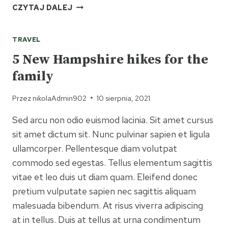
5
CZYTAJ DALEJ
REASONS
WHY
TRAVEL
FALL
CAMPING
5 New Hampshire hikes for the
IS
family
THE
BEST
Przez
nikolaAdmin902
10 sierpnia, 2021
Sed arcu non odio euismod lacinia. Sit amet cursus
sit amet dictum sit. Nunc pulvinar sapien et ligula
ullamcorper. Pellentesque diam volutpat
commodo sed egestas. Tellus elementum sagittis
vitae et leo duis ut diam quam. Eleifend donec
pretium vulputate sapien nec sagittis aliquam
malesuada bibendum. At risus viverra adipiscing
at in tellus. Duis at tellus at urna condimentum