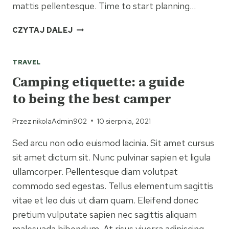
mattis pellentesque. Time to start planning…
5
CZYTAJ DALEJ
NEW
HAMPSHIRE
TRAVEL
HIKES
FOR
Camping etiquette: a guide
THE
to being the best camper
FAMILY
Przez
nikolaAdmin902
10 sierpnia, 2021
Sed arcu non odio euismod lacinia. Sit amet cursus
sit amet dictum sit. Nunc pulvinar sapien et ligula
ullamcorper. Pellentesque diam volutpat
commodo sed egestas. Tellus elementum sagittis
vitae et leo duis ut diam quam. Eleifend donec
pretium vulputate sapien nec sagittis aliquam
malesuada bibendum. At risus viverra adipiscing