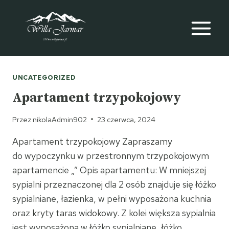
Przeskocz
do
treści
UNCATEGORIZED
Apartament trzypokojowy
Przez
nikolaAdmin902
23 czerwca, 2024
Apartament trzypokojowy Zapraszamy
do wypoczynku w przestronnym trzypokojowym
apartamencie „” Opis apartamentu: W mniejszej
sypialni przeznaczonej dla 2 osób znajduje się łóżko
sypialniane, łazienka, w pełni wyposażona kuchnia
oraz kryty taras widokowy. Z kolei większa sypialnia
jest wyposażona w łóżko sypialniane, łóżko